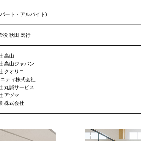
他パート・アルバイト)
締役 秋田 宏行
社 高山
社 高山ジャパン
社 クオリコ
ュニティ株式会社
社 丸誠サービス
社 アヅマ
業 株式会社